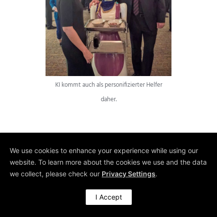
KI kommt auch als personifizierter Helfer
daher.
We use cookies to enhance your experience while using our
website. To learn more about the cookies we use and the data
Generative KI
we collect, please check our
Privacy Settings
.
Der meist zuverlässige
I Accept
Helfer zu Hause und im
Büro.